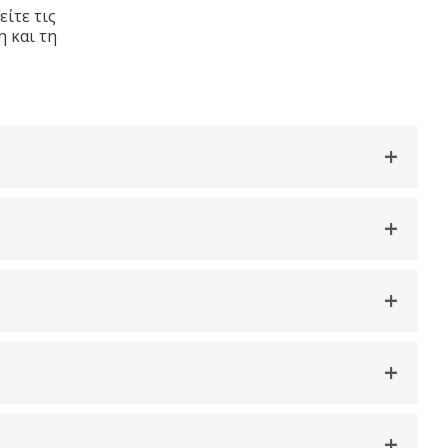
ίτε τις
η και τη