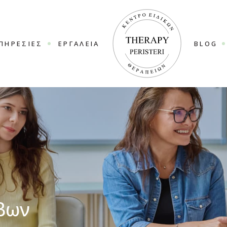
ΠΗΡΕΣΊΕΣ
ΕΡΓΑΛΕΊΑ
BLOG
βων